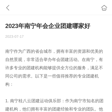
2023年南宁年会企业团建哪家好
2023-07-17
南宁作为广西的省会城市，拥有丰富的资源和优美的
自然景观，非常适合举办年会团建活动。在南宁，有
许多专业的团建机构能够提供全方位的服务，满足不
同公司的需求。以下是一些值得推荐的专业团建机
构：
1. 南宁
桂八云
团建运动俱乐部：作为南宁市知名的团
建机构，他们拥有丰富的团建经验和专业的团队。他