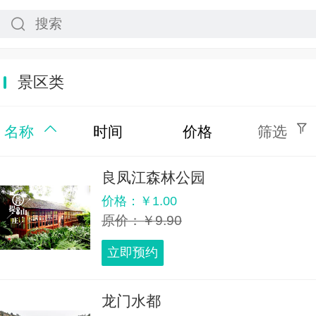
景区类
名称
时间
价格
筛选
良凤江森林公园
价格：￥1.00
原价：￥9.90
立即预约
龙门水都